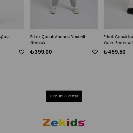
Ağaçlı
Erkek Çocuk Ananas Desenli
Erkek Çocuk Ka
Gömlek
Yarım Fermuarl
₺399,00
₺459,50
Tümünü Göster