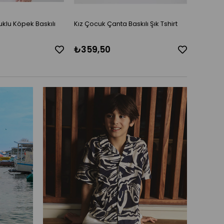
klu Köpek Baskılı
Kız Çocuk Çanta Baskılı Şık Tshirt
Erkek Ç
Bel Ayar 
₺359,50
₺995,