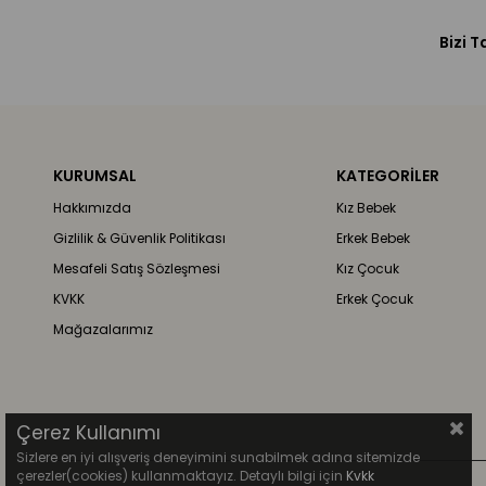
Bizi T
KURUMSAL
KATEGORİLER
Hakkımızda
Kız Bebek
Gizlilik & Güvenlik Politikası
Erkek Bebek
Mesafeli Satış Sözleşmesi
Kız Çocuk
KVKK
Erkek Çocuk
Mağazalarımız
Çerez Kullanımı
Sizlere en iyi alışveriş deneyimini sunabilmek adına sitemizde
çerezler(cookies) kullanmaktayız. Detaylı bilgi için
Kvkk