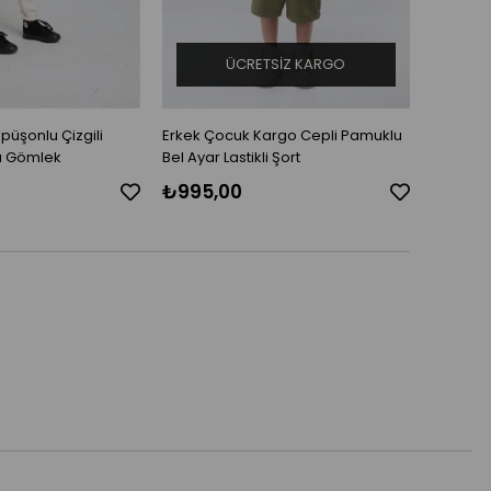
ÜCRETSIZ KARGO
püşonlu Çizgili
Erkek Çocuk Kargo Cepli Pamuklu
Kız Çocu
ı Gömlek
Bel Ayar Lastikli Şort
₺995,00
₺359,