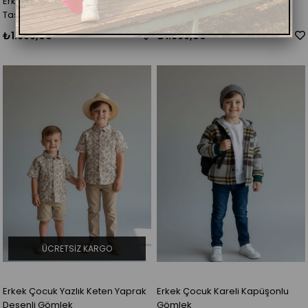
Erkek Çocuk Yarım Kollu Keten
Erkek Çocuk Keten Sırt Baskılı
Tasarım Gömlek
Tasarım Gömlek
₺1.399,00
₺1.699,00
ÜCRETSIZ KARGO
Erkek Çocuk Yazlık Keten Yaprak
Erkek Çocuk Kareli Kapüşonlu
Desenli Gömlek
Gömlek