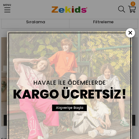
0
MENU
Anasayfa
ERKEK ÇOCUK
GÖMLEK
Sıralama
Filtreleme
×
ÜCRETSIZ KARGO
ÜCRETSIZ KARGO