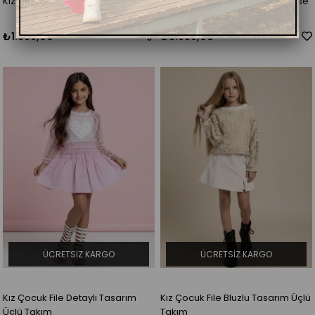
Kız Çocuk Balon Etekli Takım
Kız Çocuk Asimetrik Kesim Ekose
Desenli Etekli Takım
₺1.899,00
₺3.999,00
ÜCRETSIZ KARGO
ÜCRETSIZ KARGO
Kız Çocuk File Detaylı Tasarım
Kız Çocuk File Bluzlu Tasarım Üçlü
Üçlü Takım
Takım