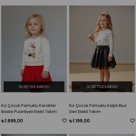
ÜCRETSIZ KARGO
ÜCRETSIZ KARGO
Kız Çocuk Pamuklu Karakter
Kız Çocuk Pamuklu Kalpli Bluz
Baskılı Puantiyeli Etekli Takım
Deri Etekli Takım
₺1.699,00
₺1.199,00