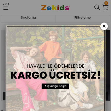
0
MENU
Anasayfa
KIZ ÇOCUK
ETEKLİ TAKIM
Sıralama
Filtreleme
×
ÜCRETSIZ KARGO
ÜCRETSIZ KARGO