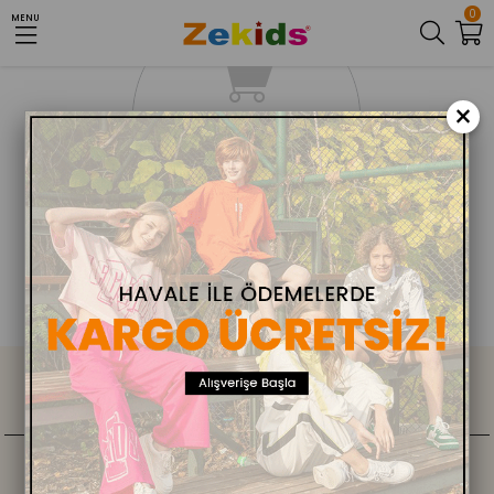
0
MENU
×