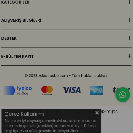
KATEGORİLER
ALIŞVERİŞ BİLGİLERİ
DESTEK
E-BÜLTEN KAYIT
© 2023 zekidsbebe.com - Tüm hakları saklıdır.
Bu sitenin kurulumu
Keyo Digital
tarafından yapılmıştır.
Çerez Kullanımı
Sizlere en iyi alışveriş deneyimini sunabilmek adına
sitemizde çerezler(cookies) kullanmaktayız. Detaylı
bilgi için
Kvkk
sözleşmesini inceleyebilirsiniz.