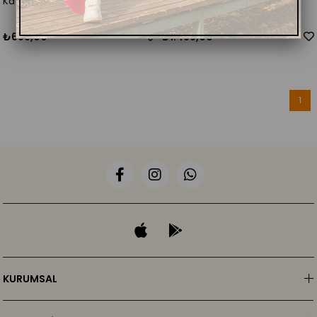
Kadın Kısa Vatkalı Pullu Bluz
Kadın Müslin Kumaş Uzun Kollu
Bağlamalı Bluz
₺699,00
₺1.499,00
1
KURUMSAL