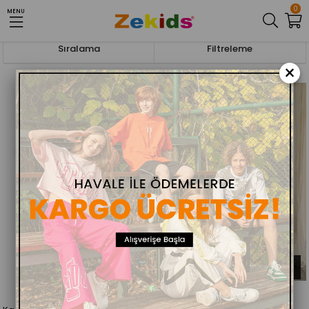
0
MENU
Anasayfa
KADIN
BLUZ
Sıralama
Filtreleme
×
ÜCRETSIZ KARGO