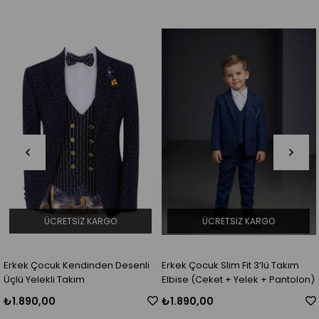
RGO
ÜCRETSIZ KARGO
ÜCRETSIZ KA
en Desenli
Erkek Çocuk Slim Fit 3’lü Takım
Erkek Çocuk Ceket Pa
Elbise (Ceket + Yelek + Pantolon)
Gömlek Yelek Dörtlü T
₺1.890,00
₺1.890,00