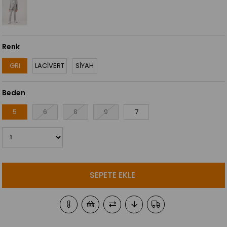
Renk
GRI
LACİVERT
SİYAH
Beden
5
6
8
9
7