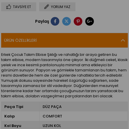
TAVSIYE ET
YORUM YAZ
Paylaş
ÜRÜN ÖZELLIKLERI
Erkek Çocuk Takım Elbise Şıklığı ve rahatlığı bir araya getiren bu
takım elbise, modern tasarımıyla öne çıkıyor. İki düğmeli ceket, klasik
yelek ve ince kesimli pantolonuyla minimal ama etkileyici bir
görünüm sunuyor. Papyon ve gömlekle tamamlanan bu takım, hem
resmi davetlerde hem de özel günlerde rahatlıkla tercih edilebilir.
Yumuşak dokusu sayesinde hareket özgürlüğü sağlarken, sade
tasarımıyla zamansız bir stil vadediyor. Düğünlerden mezuniyet
törenlerine kadar her ortamda çocuğunuzun tarzını yansıtacak bu
takım elbise, dolabın vazgeçilmez parçalarından biri olacak.
Paça Tipi
DÜZ PAÇA
Kalıp
COMFORT
Kol Boyu
UZUN KOL