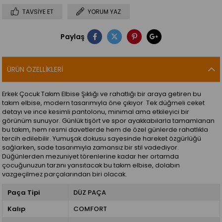
TAVSIYE ET
YORUM YAZ
Paylaş
ÜRÜN ÖZELLIKLERI
Erkek Çocuk Takım Elbise Şıklığı ve rahatlığı bir araya getiren bu
takım elbise, modern tasarımıyla öne çıkıyor. Tek düğmeli ceket
detayı ve ince kesimli pantolonu, minimal ama etkileyici bir
görünüm sunuyor. Günlük tişört ve spor ayakkabılarla tamamlanan
bu takım, hem resmi davetlerde hem de özel günlerde rahatlıkla
tercih edilebilir. Yumuşak dokusu sayesinde hareket özgürlüğü
sağlarken, sade tasarımıyla zamansız bir stil vadediyor.
Düğünlerden mezuniyet törenlerine kadar her ortamda
çocuğunuzun tarzını yansıtacak bu takım elbise, dolabın
vazgeçilmez parçalarından biri olacak.
Paça Tipi
DÜZ PAÇA
Kalıp
COMFORT