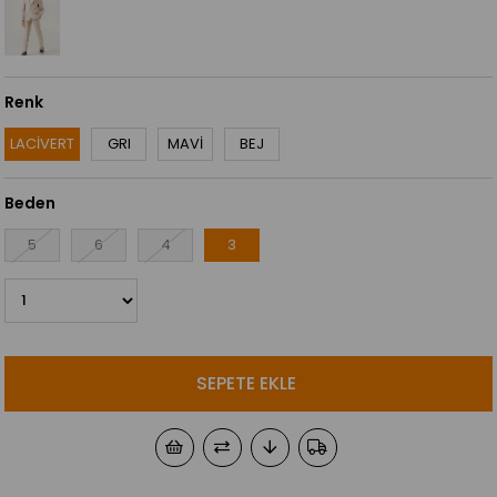
Renk
LACİVERT
GRI
MAVİ
BEJ
Beden
5
6
4
3