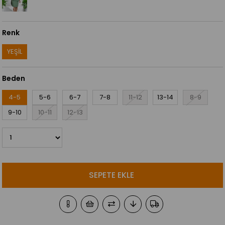
Renk
YEŞİL
Beden
4-5
5-6
6-7
7-8
11-12
13-14
8-9
9-10
10-11
12-13