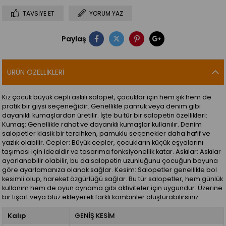
TAVSIYE ET
YORUM YAZ
Paylaş
ÜRÜN ÖZELLIKLERI
Kız çocuk büyük cepli askılı salopet, çocuklar için hem şık hem de
pratik bir giysi seçeneğidir. Genellikle pamuk veya denim gibi
dayanıklı kumaşlardan üretilir. İşte bu tür bir salopetin özellikleri:
Kumaş: Genellikle rahat ve dayanıklı kumaşlar kullanılır. Denim
salopetler klasik bir tercihken, pamuklu seçenekler daha hafif ve
yazlık olabilir. Cepler: Büyük cepler, çocukların küçük eşyalarını
taşıması için idealdir ve tasarıma fonksiyonellik katar. Askılar: Askılar
ayarlanabilir olabilir, bu da salopetin uzunluğunu çocuğun boyuna
göre ayarlamanıza olanak sağlar. Kesim: Salopetler genellikle bol
kesimli olup, hareket özgürlüğü sağlar. Bu tür salopetler, hem günlük
kullanım hem de oyun oynama gibi aktiviteler için uygundur. Üzerine
bir tişört veya bluz ekleyerek farklı kombinler oluşturabilirsiniz.
Kalıp
GENİŞ KESİM